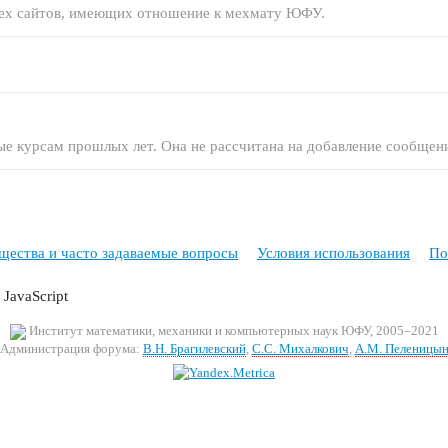
сех сайтов, имеющих отношение к мехмату ЮФУ.
е курсам прошлых лет. Она не рассчитана на добавление сообщен
ества и часто задаваемые вопросы
Условия использования
По
JavaScript
Институт математики, механики и компьютерных наук ЮФУ, 2005–2021
Администрация форума:
В.Н. Брагилевский
,
С.С. Михалкович
,
А.М. Пеленицы