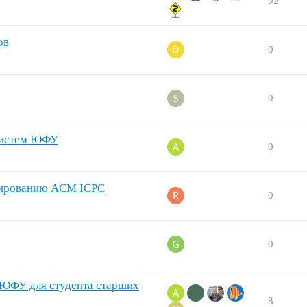
92
ов
0
0
 систем ЮФУ
0
мированию ACM ICPC
0
0
 ЮФУ для студента старших
8