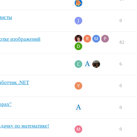
мисты
0
отке изображений
82
6
аботчик .NET
0
орах"
0
дачку по математике!
0