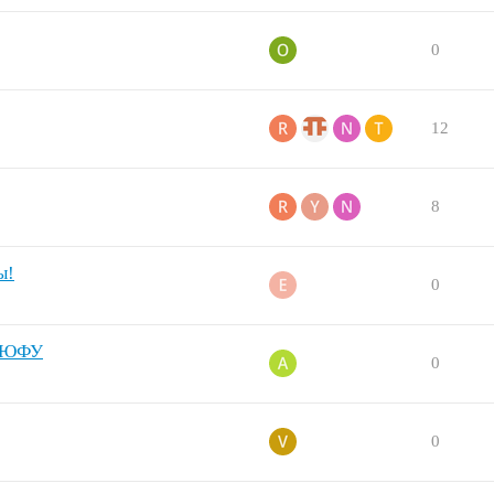
0
12
8
ы!
0
м ЮФУ
0
0