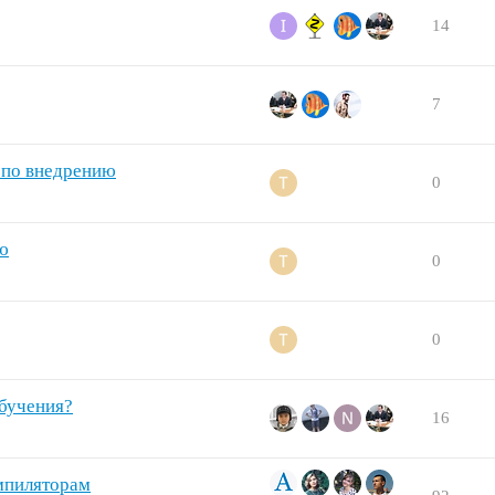
14
7
 по внедрению
0
ю
0
0
обучения?
16
мпиляторам