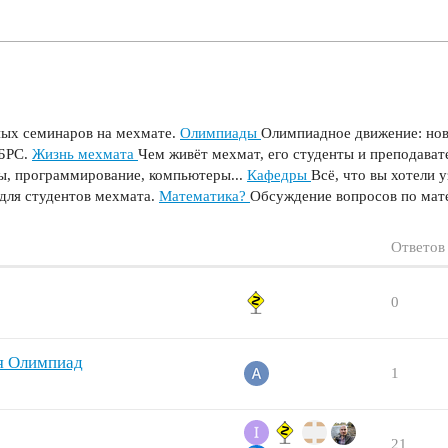
ных семинаров на мехмате.
Олимпиады
Олимпиадное движение: нов
БРС.
Жизнь мехмата
Чем живёт мехмат, его студенты и преподават
ы, программирование, компьютеры...
Кафедры
Всё, что вы хотели 
для студентов мехмата.
Математика?
Обсуждение вопросов по матем
Ответов
0
ля Олимпиад
1
21