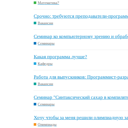
Математика?
Срочно: требуются преподаватели-програм
Вакансии
Семинар ко компьютерному зрению и обраб
Семинары
Какая программа лучше?
Кафедры
Работа для выпускников: Программист-разр
Вакансии
Семинар "Синтаксический сахар в компилят
Семинары
Хочу чтобы за меня решили олимпиадную за
Олимпиады