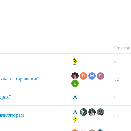
Ответов
0
отке изображений
82
орах"
0
мпиляторам
92