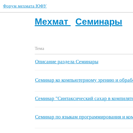
Форум мехмата ЮФУ
Мехмат
Семинары
Тема
Описание раздела Семинары
Семинар ко компьютерному зрению и обраб
Семинар "Синтаксический сахар в компилят
Семинар по языкам программирования и ко