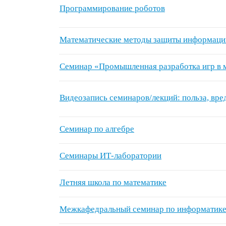
Программирование роботов
Математические методы защиты информаци
Семинар «Промышленная разработка игр в
Видеозапись семинаров/лекций: польза, вре
Семинар по алгебре
Семинары ИТ-лаборатории
Летняя школа по математике
Межкафедральный семинар по информатик