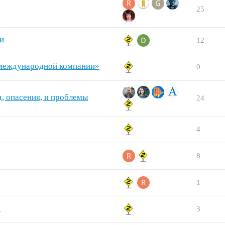
25
и
12
 международной компании»
0
д, опасения, и проблемы
24
4
8
1
е
3